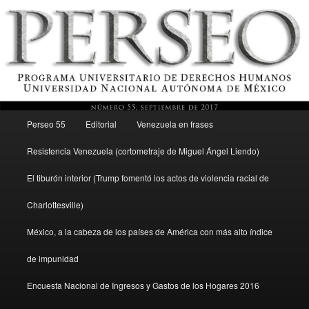
Menú principal
Revista del Programa Universitario de Derechos Humanos, UNAM
Perseo 55
Editorial
Venezuela en frases
Ir al contenido secundario
Resistencia Venezuela (cortometraje de Miguel Ángel Liendo)
Perseo – PUDH UNAM
El tiburón interior (Trump fomentó los actos de violencia racial de
Charlottesville)
México, a la cabeza de los países de América con más alto índice
de impunidad
Encuesta Nacional de Ingresos y Gastos de los Hogares 2016