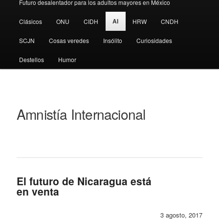
Futuro desalentador para los adultos mayores en México
AI
Clásicos
ONU
CIDH
HRW
CNDH
SCJN
Cosas veredes
Insólito
Curiosidades
Destellos
Humor
Amnistía Internacional
El futuro de Nicaragua está
en venta
3 agosto, 2017