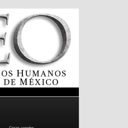
N
Cosas veredes