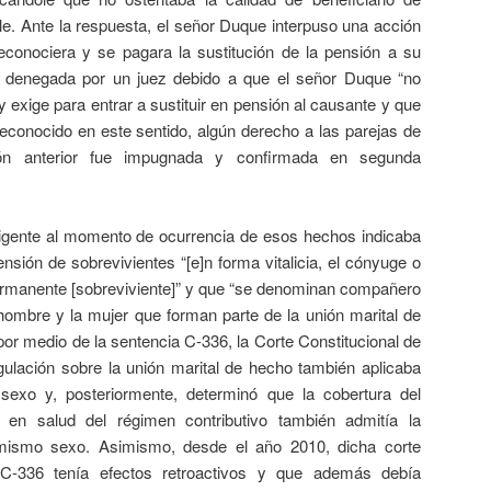
le. Ante la respuesta, el señor Duque interpuso una acción
reconociera y se pagara la sustitución de la pensión a su
ue denegada por un juez debido a que el señor Duque “no
ey exige para entrar a sustituir en pensión al causante y que
econocido en este sentido, algún derecho a las parejas de
ión anterior fue impugnada y confirmada en segunda
igente al momento de ocurrencia de esos hechos indicaba
ensión de sobrevivientes “[e]n forma vitalicia, el cónyuge o
manente [sobreviviente]” y que “se denominan compañero
ombre y la mujer que forman parte de la unión marital de
 por medio de la sentencia C-336, la Corte Constitucional de
ulación sobre la unión marital de hecho también aplicaba
sexo y, posteriormente, determinó que la cobertura del
 en salud del régimen contributivo también admitía la
 mismo sexo. Asimismo, desde el año 2010, dicha corte
 C-336 tenía efectos retroactivos y que además debía