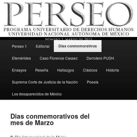
Menú principal
Revista del Programa Universitario de Derechos Humanos, UNAM
Días conmemorativos
Perseo 1
Editorial
Ir al contenido secundario
Efemérides
Caso Florence Cassez
Derrotero PUDH
Perseo – PUDH UNAM
Ensayos
Reseña
Hallazgos
Clásicos
Historia
Suprema Corte de Justicia de la Nación
Poesía
Los desaparecidos de México
Dias conmemorativos del
mes de Marzo