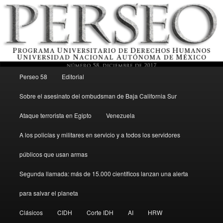
Menú principal
Revista del Programa Universitario de Derechos Humanos, UNAM
Perseo 58
Editorial
Ir al contenido secundario
Sobre el asesinato del ombudsman de Baja California Sur
Perseo – PUDH UNAM
Ataque terrorista en Egipto
Venezuela
A los policías y militares en servicio y a todos los servidores
públicos que usan armas
Segunda llamada: más de 15.000 científicos lanzan una alerta
para salvar el planeta
Clásicos
CIDH
Corte IDH
AI
HRW