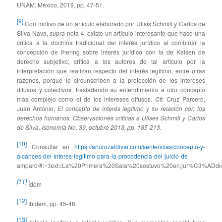
UNAM, México, 2019, pp. 47-51.
[9]
Con motivo de un artículo elaborado por Ulisis Schmill y Carlos de
Silva Nava,
supra
nota 4, existe un artículo interesante que hace una
crítica a la doctrina tradicional del interés jurídico al combinar la
concepción de Ihering sobre interés jurídico con la de Kelsen de
derecho subjetivo; critica a los autores de tal artículo por la
interpretación que realizan respecto del interés legítimo, entre otras
razones, porque lo circunscriben a la protección de los intereses
difusos y colectivos, trasladando su entendimiento a otro concepto
más complejo como el de los intereses difusos.
Cfr.
Cruz Parcero,
Juan Antonio,
El concepto de interés legítimo y su relación con los
derechos humanos. Observaciones críticas a Ulises Schmill y Carlos
de Silva, Isonomía No. 39, octubre 2013, pp. 185-213.
[10]
Consultar en
https://arturozaldivar.com/sentencias/concepto-y-
alcances-del-interes-legitimo-para-la-procedencia-del-juicio-de
amparo/#:~:text=La%20Primera%20Sala%20sostuvo%20en,jur%C3%ADd
[11]
Ídem
[12]
Ibidem, pp. 45-46.
[13]