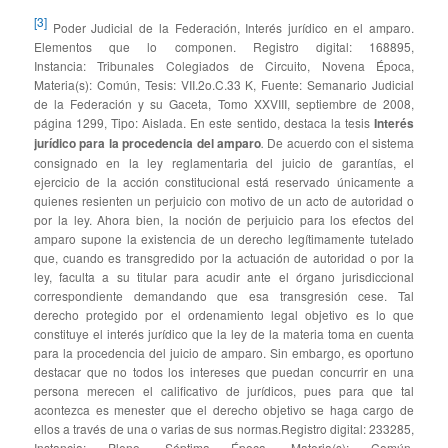
[3]
Poder Judicial de la Federación, Interés jurídico en el amparo.
Elementos que lo componen. Registro digital: 168895,
Instancia: Tribunales Colegiados de Circuito, Novena Época,
Materia(s): Común, Tesis: VII.2o.C.33 K, Fuente: Semanario Judicial
de la Federación y su Gaceta, Tomo XXVIII, septiembre de 2008,
página 1299, Tipo: Aislada. En este sentido, destaca la tesis
Interés
jurídico para la procedencia del amparo
.
De acuerdo con el sistema
consignado en la ley reglamentaria del juicio de garantías, el
ejercicio de la acción constitucional está reservado únicamente a
quienes resienten un perjuicio con motivo de un acto de autoridad o
por la ley. Ahora bien, la noción de perjuicio para los efectos del
amparo supone la existencia de un derecho legítimamente tutelado
que, cuando es transgredido por la actuación de autoridad o por la
ley, faculta a su titular para acudir ante el órgano jurisdiccional
correspondiente demandando que esa transgresión cese. Tal
derecho protegido por el ordenamiento legal objetivo es lo que
constituye el interés jurídico que la ley de la materia toma en cuenta
para la procedencia del juicio de amparo. Sin embargo, es oportuno
destacar que no todos los intereses que puedan concurrir en una
persona merecen el calificativo de jurídicos, pues para que tal
acontezca es menester que el derecho objetivo se haga cargo de
ellos a través de una o varias de sus normas.Registro digital: 233285,
Instancia: Pleno, Séptima Época, Materia(s): Común,