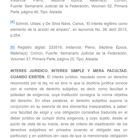
Fuente: Semanario Judicial de la Federación, Volumen 52, Primera
Parte, página 46, Tipo: Aislada
[4]
Schmill, Ulises, y De Silva Nava, Carlos, “El interés legítimo como
elemento de la acción de amparo”, en Isonomía No. 38, abril 2013,
p.254.
[5]
Registro digital: 233516, Instancia: Pleno, Séptima Época,
Materia(s): Común, Fuente: Semanario Judicial de la Federación,
Volumen 37, Primera Parte, página 25, Tipo: Aislada
INTERES JURIDICO. INTERES SIMPLE Y MERA FACULTAD.
CUANDO EXISTEN.
El interés jurídico, reputado como un derecho
reconocido por la ley, no es sino lo que la doctrina jurídica conoce
con el nombre de derecho subjetivo, es decir, como facultad o
potestad de exigencia, cuya institución consigna la norma objetiva
del derecho. En otras palabras, el derecho subjetivo supone la
conjunción en su esencia de dos elementos inseparables, a saber:
una facultad de exigir y una obligación correlativa traducida en el
deber jurídico de cumplir dicha exigencia, y cuyo sujeto, desde el
punto de vista de su índole, sirve de criterio de clasificación de los
derechos subjetivos en privados (cuando el obligado sea un
particular) y en públicos (en caso de que la mencionada obligación