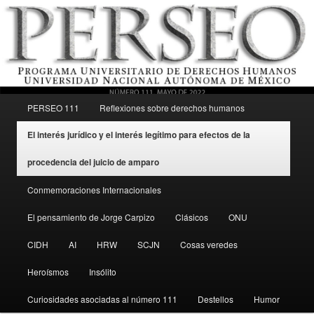
Menú principal
Revista del Programa Universitario de Derechos Humanos, UNAM
PERSEO 111
Reflexiones sobre derechos humanos
Ir al contenido secundario
El interés jurídico y el interés legítimo para efectos de la
Perseo – PUDH UNAM
procedencia del juicio de amparo
Conmemoraciones Internacionales
El pensamiento de Jorge Carpizo
Clásicos
ONU
CIDH
AI
HRW
SCJN
Cosas veredes
Heroísmos
Insólito
Curiosidades asociadas al número 111
Destellos
Humor