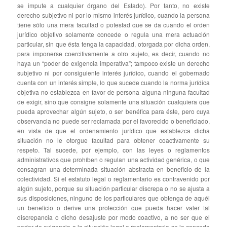
se impute a cualquier órgano del Estado). Por tanto, no existe
derecho subjetivo ni por lo mismo interés jurídico, cuando la persona
tiene sólo una mera facultad o potestad que se da cuando el orden
jurídico objetivo solamente concede o regula una mera actuación
particular, sin que ésta tenga la capacidad, otorgada por dicha orden,
para imponerse coercitivamente a otro sujeto, es decir, cuando no
haya un “poder de exigencia imperativa”; tampoco existe un derecho
subjetivo ni por consiguiente interés jurídico, cuando el gobernado
cuenta con un interés simple, lo que sucede cuando la norma jurídica
objetiva no establezca en favor de persona alguna ninguna facultad
de exigir, sino que consigne solamente una situación cualquiera que
pueda aprovechar algún sujeto, o ser benéfica para éste, pero cuya
observancia no puede ser reclamada por el favorecido o beneficiado,
en vista de que el ordenamiento jurídico que establezca dicha
situación no le otorgue facultad para obtener coactivamente su
respeto. Tal sucede, por ejemplo, con las leyes o reglamentos
administrativos que prohíben o regulan una actividad genérica, o que
consagran una determinada situación abstracta en beneficio de la
colectividad. Si el estatuto legal o reglamentario es contravenido por
algún sujeto, porque su situación particular discrepa o no se ajusta a
sus disposiciones, ninguno de los particulares que obtenga de aquél
un beneficio o derive una protección que pueda hacer valer tal
discrepancia o dicho desajuste por modo coactivo, a no ser que el
poder de exigencia a la situación legal o reglamentaria se le conceda