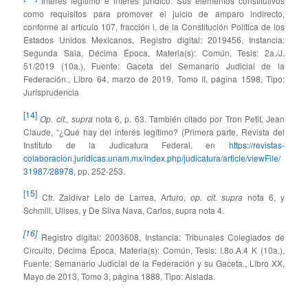
Interés legítimo e interés jurídico. Sus elementos constitutivos
como requisitos para promover el juicio de amparo indirecto,
conforme al artículo 107, fracción i, de la Constitución Política de los
Estados Unidos Mexicanos, Registro digital: 2019456, Instancia:
Segunda Sala, Décima Época, Materia(s): Común, Tesis: 2a./J.
51/2019 (10a.), Fuente: Gaceta del Semanario Judicial de la
Federación., Libro 64, marzo de 2019, Tomo II, página 1598, Tipo:
Jurisprudencia
[14]
Op. cit., supra
nota 6, p. 63. También citado por Tron Petit, Jean
Claude, “¿Qué hay del interés legítimo? (Primera parte, Revista del
Instituto de la Judicatura Federal, en
https://revistas-
colaboracion.juridicas.unam.mx/index.php/judicatura/article/viewFile/
31987/28978
, pp. 252-253.
[15]
Cfr. Zaldívar Lelo de Larrea, Arturo,
op. cit. supra
nota 6, y
Schmill, Ulises, y De Silva Nava, Carlos, supra nota 4.
[16]
Registro digital: 2003608, Instancia: Tribunales Colegiados de
Circuito, Décima Época, Materia(s): Común, Tesis: I.8o.A.4 K (10a.),
Fuente: Semanario Judicial de la Federación y su Gaceta., Libro XX,
Mayo de 2013, Tomo 3, página 1888, Tipo: Aislada.