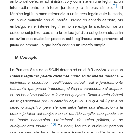
ámbito del derecho administrativo y consiste en una legitimación
[9]
intermedia entre el interés jurídico y el interés simple.
El
término legítimo hace referencia a un interés legalmente tutelado,
en lo que coincide con el interés jurídico en sentido estricto, sin
embargo, en el interés legítimo no se exige la afectación de un
derecho subjetivo, pero sí a la esfera jurídica del gobernado, a fin
de evitar que cualquier persona esté legitimada para promover el
juicio de amparo, lo que haría caer en un interés simple.
B. Concepto
La Primera Sala de la SCJN determinó en el AR 366/2012 que
“el
interés legítimo puede definirse
como aquel interés personal –
individual o colectivo–, cualificado, actual, real y jurídicamente
relevante, que pueda traducirse, si llega a concederse el amparo,
en un beneficio jurídico a favor del quejoso. Dicho interés deberá
estar garantizado por un derecho objetivo, sin que dé lugar a un
derecho subjetivo; pero siempre debe haber una afectación a la
esfera jurídica del quejoso en el sentido amplio, que puede ser
de índole económica, profesional, de salud pública, o de
[10]
cualquier otra índole.
”
Es decir, faculta a cualquier persona
que se vea afectada de manera inmediata e indirecta en su