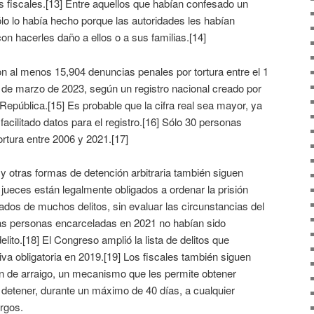
os fiscales.[13] Entre aquellos que habían confesado un
sólo lo había hecho porque las autoridades les habían
 hacerles daño a ellos o a sus familias.[14]
on al menos 15,904 denuncias penales por tortura entre el 1
 de marzo de 2023, según un registro nacional creado por
 República.[15] Es probable que la cifra real sea mayor, ya
acilitado datos para el registro.[16] Sólo 30 personas
rtura entre 2006 y 2021.[17]
y otras formas de detención arbitraria también siguen
jueces están legalmente obligados a ordenar la prisión
ados de muchos delitos, sin evaluar las circunstancias del
as personas encarceladas en 2021 no habían sido
ito.[18] El Congreso amplió la lista de delitos que
iva obligatoria en 2019.[19] Los fiscales también siguen
ón de arraigo, un mecanismo que les permite obtener
a detener, durante un máximo de 40 días, a cualquier
rgos.