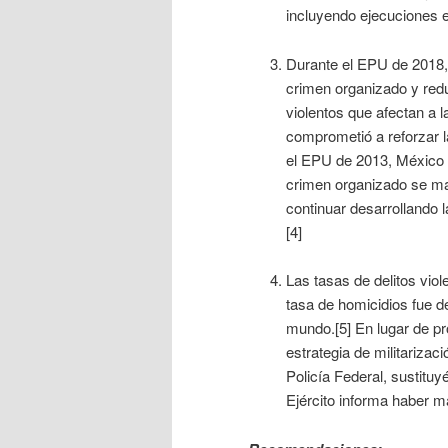
incluyendo ejecuciones ex
Durante el EPU de 2018,
crimen organizado y reduc
violentos que afectan a 
comprometió a reforzar la
el EPU de 2013, México 
crimen organizado se m
continuar desarrollando 
[4]
Las tasas de delitos vio
tasa de homicidios fue d
mundo.[5] En lugar de pro
estrategia de militarizac
Policía Federal, sustituy
Ejército informa haber m