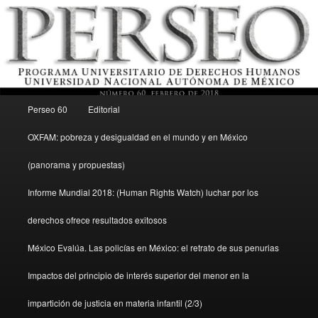
Menú principal
Revista del Programa Universitario de Derechos Humanos, UNAM
Perseo 60
Editorial
Ir al contenido secundario
OXFAM: pobreza y desigualdad en el mundo y en México
Perseo – PUDH UNAM
(panorama y propuestas)
Informe Mundial 2018: (Human Rights Watch) luchar por los
derechos ofrece resultados exitosos
México Evalúa. Las policías en México: el retrato de sus penurias
Impactos del principio de interés superior del menor en la
impartición de justicia en materia infantil (2/3)