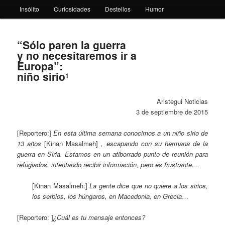
Insólito
Curiosidades
Destellos
Humor
“Sólo paren la guerra
y no necesitaremos ir a
Europa”:
niño sirio
1
Aristegui Noticias
3 de septiembre de 2015
[Reportero:]
En esta última semana conocimos a un niño sirio de
13 años
[Kinan Masalmeh]
, escapando con su hermana de la
guerra en Siria. Estamos en un atiborrado punto de reunión para
refugiados, intentando recibir información, pero es frustrante…
[Kinan Masalmeh:]
La gente dice que no quiere a los sirios,
los serbios, los húngaros, en Macedonia, en Grecia
…
[Reportero: ]
¿Cuál es tu mensaje entonces?