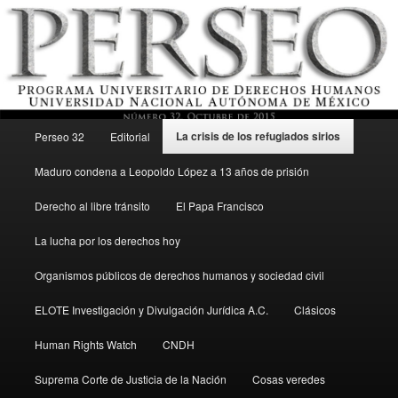
Menú principal
Revista del Programa Universitario de Derechos Humanos, UNAM
La crisis de los refugiados sirios
Perseo 32
Editorial
Ir al contenido secundario
Maduro condena a Leopoldo López a 13 años de prisión
Perseo – PUDH UNAM
Derecho al libre tránsito
El Papa Francisco
La lucha por los derechos hoy
Organismos públicos de derechos humanos y sociedad civil
ELOTE Investigación y Divulgación Jurídica A.C.
Clásicos
Human Rights Watch
CNDH
Suprema Corte de Justicia de la Nación
Cosas veredes