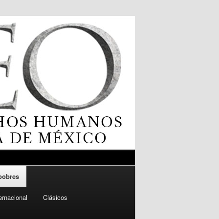
 pobres
ernacional
Clásicos