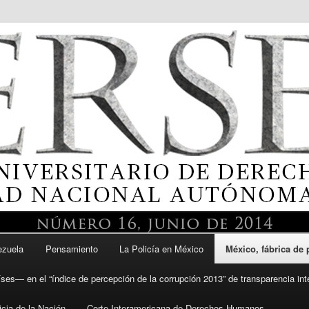
itario de Derechos Humanos, UNAM
ezuela
Pensamiento
La Policía en México
México, fábrica de
DH UNAM
ses— en el “índice de percepción de la corrupción 2013” de transparencia int
cia de la Nación
Corte Interamericana de Derechos Humanos