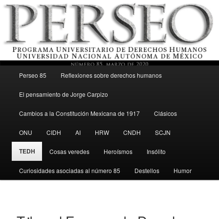
Menú principal
Revista del Programa Universitario de Derechos Humanos, UNAM
Perseo 85
Reflexiones sobre derechos humanos
Ir al contenido secundario
El pensamiento de Jorge Carpizo
Perseo – PUDH UNAM
Cambios a la Constitución Mexicana de 1917
Clásicos
ONU
CIDH
AI
HRW
CNDH
SCJN
TEDH
Cosas veredes
Heroísmos
Insólito
Curiosidades asociadas al número 85
Destellos
Humor