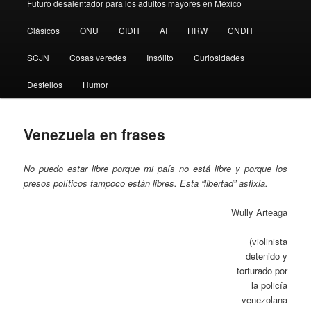
Futuro desalentador para los adultos mayores en México
Clásicos
ONU
CIDH
AI
HRW
CNDH
SCJN
Cosas veredes
Insólito
Curiosidades
Destellos
Humor
Venezuela en frases
No puedo estar libre porque mi país no está libre y porque los
presos políticos tampoco están libres. Esta “libertad” asfixia.
Wully Arteaga
(violinista
detenido y
torturado por
la policía
venezolana