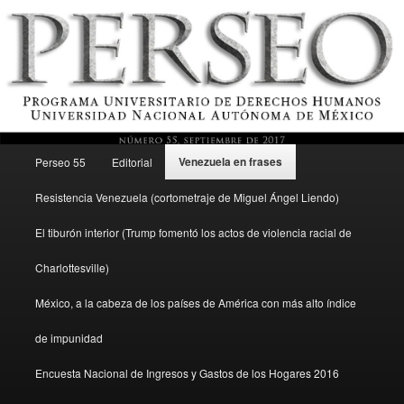
Menú principal
Revista del Programa Universitario de Derechos Humanos, UNAM
Venezuela en frases
Perseo 55
Editorial
Ir al contenido secundario
Resistencia Venezuela (cortometraje de Miguel Ángel Liendo)
Perseo – PUDH UNAM
El tiburón interior (Trump fomentó los actos de violencia racial de
Charlottesville)
México, a la cabeza de los países de América con más alto índice
de impunidad
Encuesta Nacional de Ingresos y Gastos de los Hogares 2016