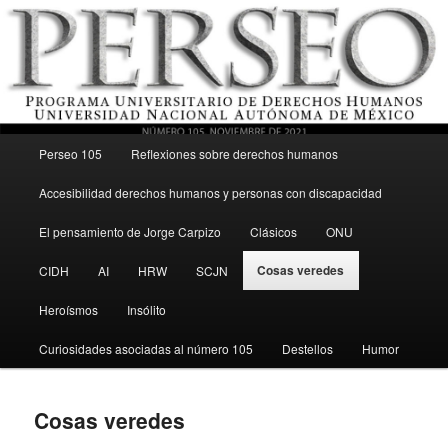
Menú principal
Revista del Programa Universitario de Derechos Humanos, UNAM
Perseo 105
Reflexiones sobre derechos humanos
Ir al contenido secundario
Accesibilidad derechos humanos y personas con discapacidad
Perseo – PUDH UNAM
El pensamiento de Jorge Carpizo
Clásicos
ONU
Cosas veredes
CIDH
AI
HRW
SCJN
Heroísmos
Insólito
Curiosidades asociadas al número 105
Destellos
Humor
Cosas veredes