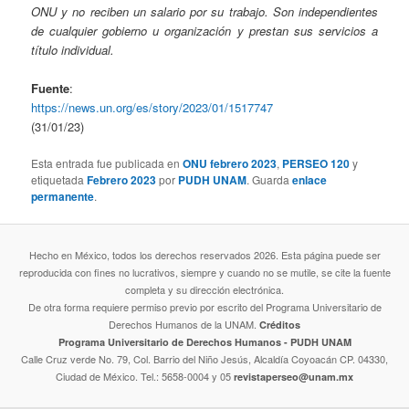
ONU y no reciben un salario por su trabajo. Son independientes
de cualquier gobierno u organización y prestan sus servicios a
título individual.
Fuente
:
https://news.un.org/es/story/2023/01/1517747
(31/01/23)
Esta entrada fue publicada en
ONU febrero 2023
,
PERSEO 120
y
etiquetada
Febrero 2023
por
PUDH UNAM
. Guarda
enlace
permanente
.
Hecho en México, todos los derechos reservados 2026. Esta página puede ser
reproducida con fines no lucrativos, siempre y cuando no se mutile, se cite la fuente
completa y su dirección electrónica.
De otra forma requiere permiso previo por escrito del Programa Universitario de
Derechos Humanos de la UNAM.
Créditos
Programa Universitario de Derechos Humanos - PUDH UNAM
Calle Cruz verde No. 79, Col. Barrio del Niño Jesús, Alcaldía Coyoacán CP. 04330,
Ciudad de México. Tel.: 5658-0004 y 05
revistaperseo@unam.mx