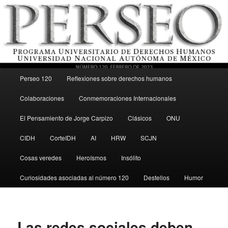
Menú principal
Revista del Programa Universitario de Derechos Humanos, UNAM
Perseo 120
Reflexiones sobre derechos humanos
Ir al contenido secundario
Colaboraciones
Conmemoraciones Internacionales
Perseo – PUDH UNAM
El Pensamiento de Jorge Carpizo
Clásicos
ONU
CIDH
CorteIDH
AI
HRW
SCJN
Cosas veredes
Heroísmos
Insólito
Curiosidades asociadas al número 120
Destellos
Humor
Las redes sociales deben