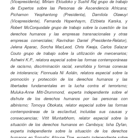
(Vicepresidenta), Miriam Ekiudoko y Sushil Raj grupo de trabajo
de Expertos sobre las Personas de Ascendencia Africana;
Pichamon Yeophantong (Presidenta), Damilola Olawuyi
(Vicepresidente), Fernanda Hopenhaym, Elżbieta Karska, y
Robert McCorquodale grupo de trabajo sobre la cuestión de los
derechos humanos y las empresas transnacionales y otras
empresas comerciales; Ravindran Daniel (Presidente-Relator),
Jelena Aparac, Sorcha MacLeod, Chris Kwaja, Carlos Salazar
Couto grupo de trabajo sobre la utilización de mercenarios;
Ashwini K.P., relatora especial sobre las formas contemporáneas
de racismo, discriminación racial, xenofobia y formas conexas
de intolerancia; Fionnuala Ní Aoláin, relatora especial sobre la
promoción y protección de los derechos humanos y las
libertades fundamentales en la lucha contra el terrorismo;
Muluka-Anne Miti-Drummond, experta independiente sobre el
disfrute de los derechos humanos por las personas con
albinismo; Tomoya Obokata, relator especial sobre las formas
contemporáneas de la esclavitud, incluidas sus causas y
consecuencias; Vitit Muntarbhorn, relator especial sobre la
situación de los derechos humanos en Camboya; Isha Dyfan,
experta independiente sobre la situación de los derechos
humanos en Somalia; Alioune Tine, experto independiente sobre