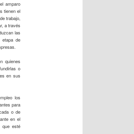
 el amparo
s tienen el
de trabajo,
r, a través
oduzcan las
a etapa de
empresas.
on quienes
fundirlas o
tes en sus
empleo los
rantes para
icada o de
nante en el
o que esté