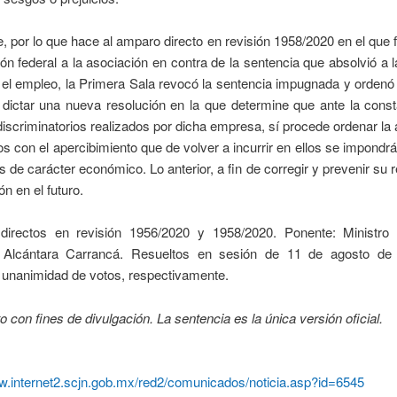
, por lo que hace al amparo directo en revisión 1958/2020 en el que
ión federal a la asociación en contra de la sentencia que absolvió a
 el empleo, la Primera Sala revocó la sentencia impugnada y ordenó 
 dictar una nueva resolución en la que determine que ante la const
discriminatorios realizados por dicha empresa, sí procede ordenar la
los con el apercibimiento que de volver a incurrir en ellos se impond
s de carácter económico. Lo anterior, a fin de corregir y prevenir su r
ón en el futuro.
irectos en revisión 1956/2020 y 1958/2020. Ponente: Ministro
 Alcántara Carrancá. Resueltos en sesión de 11 de agosto de 
 unanimidad de votos, respectivamente.
con fines de divulgación. La sentencia es la única versión oficial.
ww.internet2.scjn.gob.mx/red2/comunicados/noticia.asp?id=6545