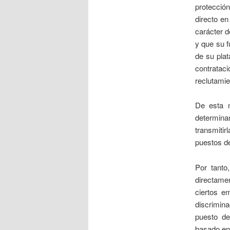
protecció
directo en
carácter d
y que su f
de su plat
contratac
reclutamie
De esta m
determinan
transmiti
puestos de
Por tanto
directamen
ciertos e
discrimina
puesto de
basado en 