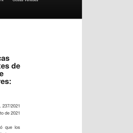
cas
tes de
e
res:
. 237/2021
to de 2021
nó que los