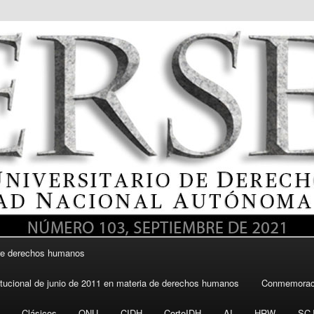
itario de Derechos Humanos, UNAM
re derechos humanos
DH UNAM
itucional de junio de 2011 en materia de derechos humanos
Conmemoraci
Clásicos
ONU
CIDH
CorteIDH
AI
HRW
SC