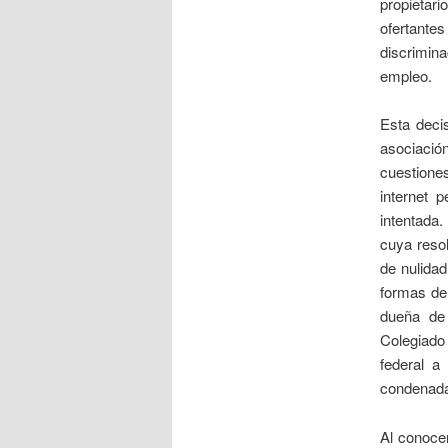
propietari
ofertant
discrimina
empleo.
Esta deci
asociació
cuestiones
internet 
intentada.
cuya resol
de nulidad
formas de
dueña de 
Colegiado
federal a
condenada.
Al conoce