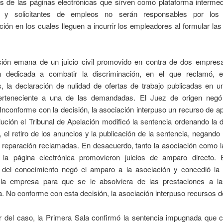
os de las páginas electrónicas que sirven como plataforma intermed
es y solicitantes de empleos no serán responsables por los
ción en los cuales lleguen a incurrir los empleadores al formular las
sión emana de un juicio civil promovido en contra de dos empres
n dedicada a combatir la discriminación, en el que reclamó, e
, la declaración de nulidad de ofertas de trabajo publicadas en u
perteneciente a una de las demandadas. El Juez de origen negó
 Inconforme con la decisión, la asociación interpuso un recurso de a
ución el Tribunal de Apelación modificó la sentencia ordenando la 
, el retiro de los anuncios y la publicación de la sentencia, negand
 reparación reclamadas. En desacuerdo, tanto la asociación como 
la página electrónica promovieron juicios de amparo directo. E
 del conocimiento negó el amparo a la asociación y concedió la 
 la empresa para que se le absolviera de las prestaciones a l
 No conforme con esta decisión, la asociación interpuso recursos de
r del caso, la Primera Sala confirmó la sentencia impugnada que c