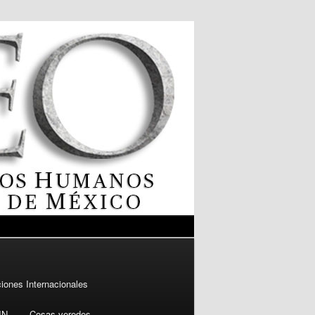
ones Internacionales
JN
Cosas veredes