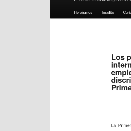
Heroísmos
Insólito
Curi
Los p
inter
emple
discr
Prime
La Primer