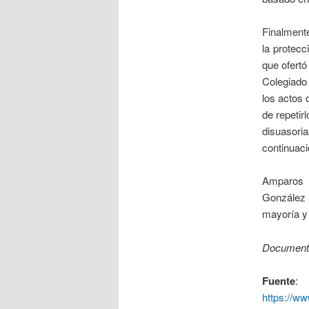
Finalmente
la protecc
que ofertó
Colegiado
los actos 
de repetir
disuasoria
continuaci
Amparos d
González
mayoría y
Documento 
Fuente
:
https://w