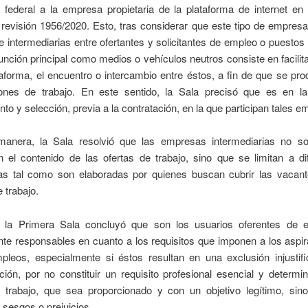
n federal a la empresa propietaria de la plataforma de internet en
 revisión 1956/2020. Esto, tras considerar que este tipo de empresa
e intermediarias entre ofertantes y solicitantes de empleo o puestos 
unción principal como medios o vehículos neutros consiste en facilita
aforma, el encuentro o intercambio entre éstos, a fin de que se pr
iones de trabajo. En este sentido, la Sala precisó que es en l
nto y selección, previa a la contratación, en la que participan tales 
anera, la Sala resolvió que las empresas intermediarias no s
 el contenido de las ofertas de trabajo, sino que se limitan a di
rlas tal como son elaboradas por quienes buscan cubrir las vacan
 trabajo.
, la Primera Sala concluyó que son los usuarios oferentes de 
te responsables en cuanto a los requisitos que imponen a los aspi
mpleos, especialmente si éstos resultan en una exclusión injustif
ción, por no constituir un requisito profesional esencial y determi
 trabajo, que sea proporcionado y con un objetivo legítimo, sin
sesgos o prejuicios.