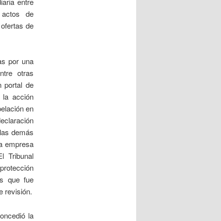
iaria entre
 actos de
 ofertas de
as por una
ntre otras
n portal de
 la acción
pelación en
declaración
o las demás
la empresa
l Tribunal
protección
as que fue
 revisión.
oncedió la