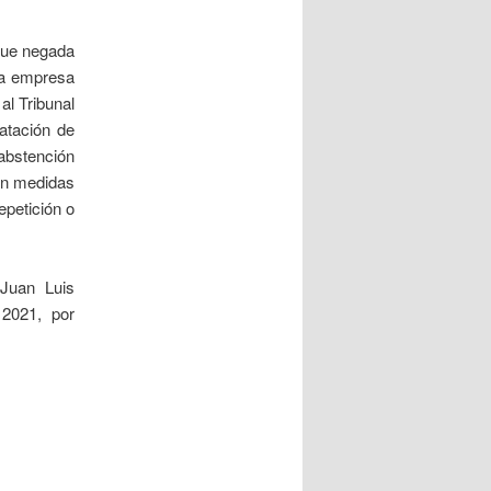
 fue negada
 la empresa
al Tribunal
atación de
 abstención
rán medidas
epetición o
 Juan Luis
2021, por