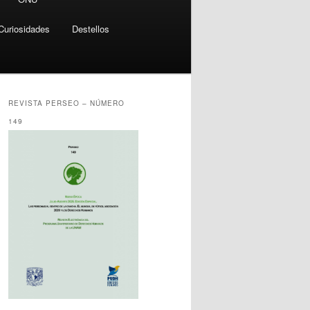
Curiosidades
Destellos
REVISTA PERSEO – NÚMERO
149