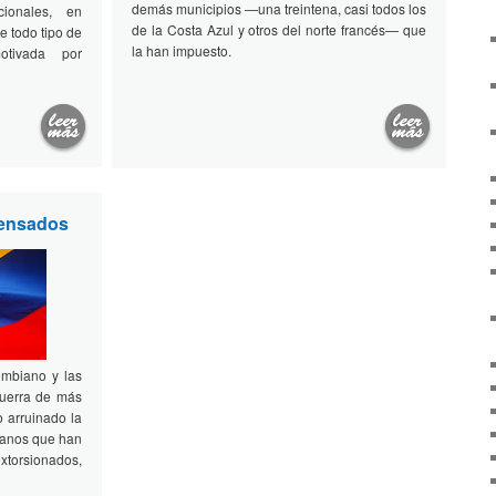
demás municipios —una treintena, casi todos los
ucionales, en
de la Costa Azul y otros del norte francés— que
be todo tipo de
la han impuesto.
motivada por
pensados
ombiano y las
guerra de más
 arruinado la
ianos que han
xtorsionados,