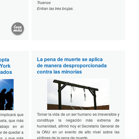
Truenos
Entran las tres brujas.
La pena de muerte se aplica
opta
de manera desproporcionada
 York
contra las minorías
iados
Tomar la vida de un ser humano es irreversible y
 implicará que
constituye la negación más extrema de
cuela, que más
humanidad, afirmó hoy el Secretario General de
rabajo en el
la ONU en un evento de alto nivel sobre las
ar de quedar a
víctimas de la pena de muerte.
les, y que más