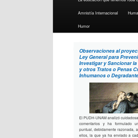
Amnistía Internacional
Huma
Humor
Perseo 44
Observaciones al proyec
octubre 2016
Ley General para Preveni
Investigar y Sancionar la
y otros Tratos o Penas C
Inhumanos o Degradant
El PUDH-UNAM analizó cuidadosa
comentarios y ha formulado u
puntual, debidamente razonada, 
ellos, la que ya ha enviado a ca