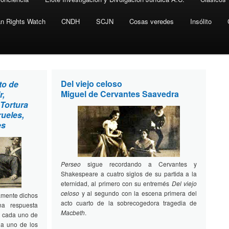
n Rights Watch
CNDH
SCJN
Cosas veredes
Insólito
Del viejo celoso
to de
Miguel de Cervantes Saavedra
r,
 Tortura
rueles,
es
Perseo
sigue recordando a Cervantes y
Shakespeare a cuatro siglos de su partida a la
eternidad, al primero con su entremés
Del viejo
celoso
y al segundo con la escena primera del
mente dichos
acto cuarto de la sobrecogedora tragedia de
na respuesta
Macbeth
.
a cada uno de
da uno de los