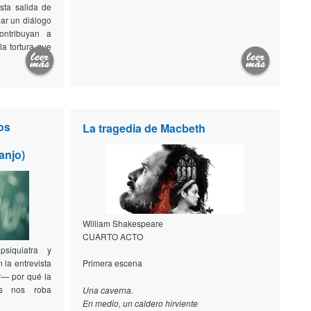
sta salida de
uar un diálogo
contribuyan a
la tortura que
os
La tragedia de Macbeth
anjo)
William Shakespeare
CUARTO ACTO
psiquiatra y
 la entrevista
Primera escena
er— por qué la
os nos roba
Una caverna.
En medio, un caldero hirviente