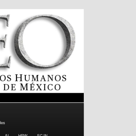
des
AI
HRW
SCJN