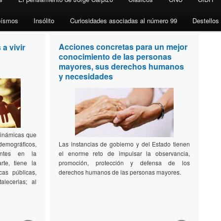
oísmos
Insólito
Curiosidades asociadas al número 99
Destellos
Acciones concretas para un mejor
 a vivir
conocimiento de las personas
mayores, sus derechos humanos
y necesidades
dinámicas que
demográficos,
Las instancias de gobierno y del Estado tienen
entes en la
el enorme reto de impulsar la observancia,
rte, tiene la
promoción, protección y defensa de los
cas públicas,
derechos humanos de las personas mayores.
alecerlas; al