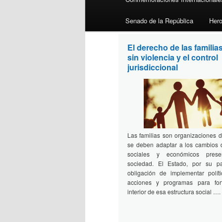
Senado de la República
Her
El derecho de las familias
Perseo 99
sin violencia y el control
jurisdiccional
Las familias son organizaciones 
se deben adaptar a los cambios 
sociales y económicos pres
sociedad. El Estado, por su pa
obligación de implementar políti
acciones y programas para fort
interior de esa estructura social ….