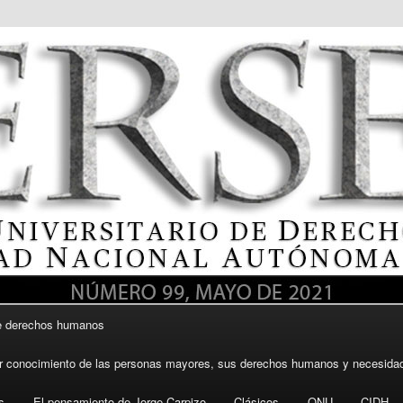
itario de Derechos Humanos, UNAM
re derechos humanos
DH UNAM
or conocimiento de las personas mayores, sus derechos humanos y necesida
s
El pensamiento de Jorge Carpizo
Clásicos
ONU
CIDH