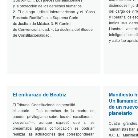
diciéndose hijo de
y la protección de los derechos humanos.
del cargo de virr
2. El diálogo judicial interamericano y el “Caso
y liberar a los es
Rosendo Radilla” en la Suprema Corte
indios sus dere
de Justicia de México. 3. El Control
Hombre valien
de Convencionalidad. 4. La doctrina del Bloque
inteligente, sensi
de Constitucionalidad.
y culto fue aprisi
El embarazo de Beatriz
Manifiesto 
Un llamamien
El Tribunal Constitucional no permitió
de un nuev
el aborto ––”los derechos de la madre no
planetario
pueden privilegiarse sobre los del nasciturus ni
viceversa”––, aunque expresó que si se
Cuatro grandes 
presentaba alguna complicación se podrían
humanistas han si
realizar las actuaciones que correspondieran
XX: El Manifies