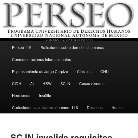
Menú principal
Revista del Programa Universitario de Derechos Humanos, UNAM
Perseo 116
Reflexiones sobre derechos humanos
Ir al contenido secundario
Conmemoraciones Internacionales
Perseo – PUDH UNAM
El pensamiento de Jorge Carpizo
Clásicos
ONU
CIDH
AI
HRW
SCJN
Cosas veredes
Heroísmos
Insólito
Curiosidades asociadas al número 116
Destellos
Humor
SCJN invalida requisitos