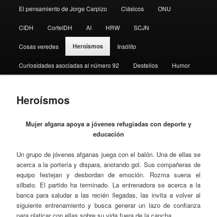
El pensamiento de Jorge Carpizo
Clásicos
ONU
CIDH
CorteIDH
AI
HRW
SCJN
Heroísmos
Cosas veredes
Insólito
Curiosidades asociadas al número 92
Destellos
Humor
Heroísmos
Mujer afgana apoya a jóvenes refugiadas con deporte y
educació
n
Un grupo de jóvenes afganas juega con el balón. Una de ellas se
acerca a la portería y dispara, anotando gol. Sus compañeras de
equipo festejan y desbordan de emoción. Rozma suena el
silbato. El partido ha terminado. La entrenadora se acerca a la
banca para saludar a las recién llegadas, las invita a volver al
siguiente entrenamiento y busca generar un lazo de confianza
para platicar con ellas sobre su vida fuera de la cancha.