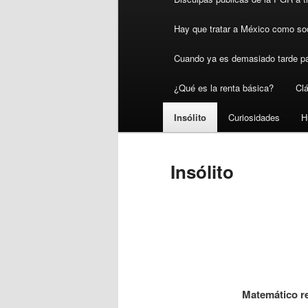
Hay que tratar a México como so
Cuando ya es demasiado tarde pa
¿Qué es la renta básica?
Cl
Insólito
Curiosidades
H
Insólito
Matemático re