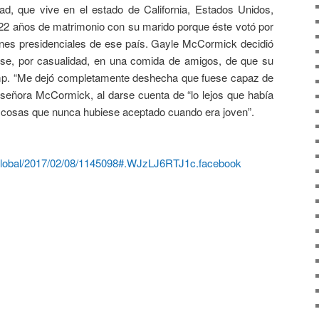
, que vive en el estado de California, Estados Unidos,
 22 años de matrimonio con su marido porque éste votó por
nes presidenciales de ese país. Gayle McCormick decidió
arse, por casualidad, en una comida de amigos, de que su
mp. “Me dejó completamente deshecha que fuese capaz de
a señora McCormick, al darse cuenta de “lo lejos que había
a cosas que nunca hubiese aceptado cuando era joven”.
/global/2017/02/08/1145098#.WJzLJ6RTJ1c.facebook