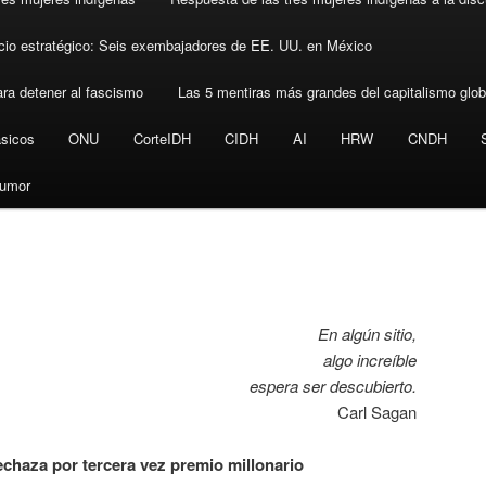
cio estratégico: Seis exembajadores de EE. UU. en México
ra detener al fascismo
Las 5 mentiras más grandes del capitalismo glob
ásicos
ONU
CorteIDH
CIDH
AI
HRW
CNDH
umor
En algún sitio,
algo increíble
espera ser descubierto.
Carl Sagan
chaza por tercera vez premio millonario