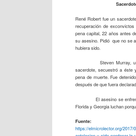
Sacerdote
René Robert fue un sacerdote
recuperación de exconvictos 
pena capital, 22 años antes d
su asesino. Pidió que no se a
hubiera sido.
Steven Murray, un exconv
sacerdote, secuestró a éste 
pena de muerte. Fue detenido 
después de que fuera declarada
El asesino se enfrenta a l
Florida y Georgia luchan porqu
Fuente:
https://elmicrolector.org/2017
antelacion-y-pide-perdonar-la-