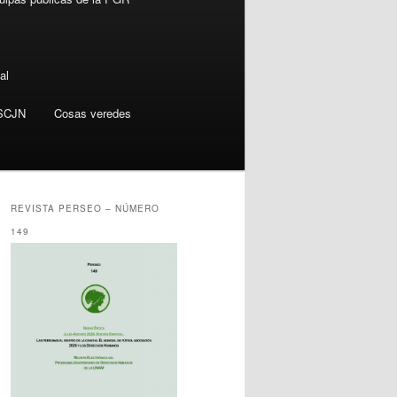
al
SCJN
Cosas veredes
REVISTA PERSEO – NÚMERO
149