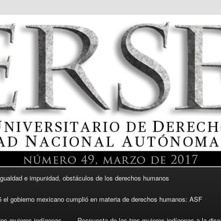
itario de Derechos Humanos, UNAM
gualdad e impunidad, obstáculos de los derechos humanos
DH UNAM
5 el gobierno mexicano cumplió en materia de derechos humanos: ASF
res mujeres indígenas
Respuesta de las tres mujeres indígenas a la dis