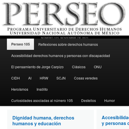
Menú principal
Revista del Programa Universitario de Derechos Humanos, UNAM
Perseo 105
Reflexiones sobre derechos humanos
Ir al contenido secundario
Accesibilidad derechos humanos y personas con discapacidad
Perseo – PUDH UNAM
El pensamiento de Jorge Carpizo
Clásicos
ONU
CIDH
AI
HRW
SCJN
Cosas veredes
Heroísmos
Insólito
Curiosidades asociadas al número 105
Destellos
Humor
Accesibilid
Dignidad humana, derechos
Perseo 105
y personas 
humanos y educación
noviembre 2021