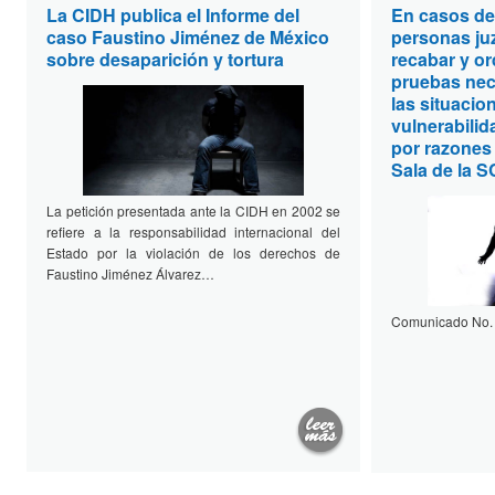
La CIDH publica el Informe del
En casos de 
caso Faustino Jiménez de México
personas ju
sobre desaparición y tortura
recabar y or
pruebas nece
las situacio
vulnerabilid
por razones
Sala de la 
La petición presentada ante la CIDH en 2002 se
refiere a la responsabilidad internacional del
Estado por la violación de los derechos de
Faustino Jiménez Álvarez…
Comunicado No.