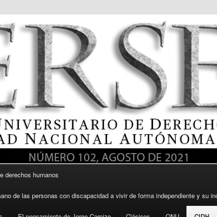
itario de Derechos Humanos, UNAM
re derechos humanos
DH UNAM
ano de las personas con discapacidad a vivir de forma independiente y su in
s
El pensamiento de Jorge Carpizo
Clásicos
ONU
CIDH