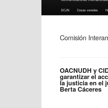
SCJN
Cosas veredes
H
Comisión Inter
OACNUDH y CIDH
garantizar el ac
la justicia en el
Berta Cáceres