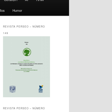
llos
Humor
REVISTA PERSEO – NÚMERO
149
REVISTA PERSEO – NÚMERO