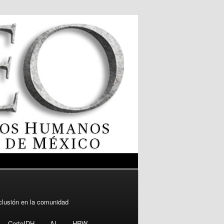
clusión en la comunidad
CorteIDH
AI
HRW