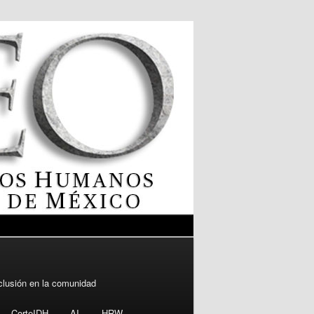
clusión en la comunidad
CorteIDH
AI
HRW