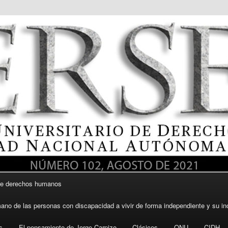
itario de Derechos Humanos, UNAM
re derechos humanos
DH UNAM
ano de las personas con discapacidad a vivir de forma independiente y su in
s
El pensamiento de Jorge Carpizo
Clásicos
ONU
CIDH