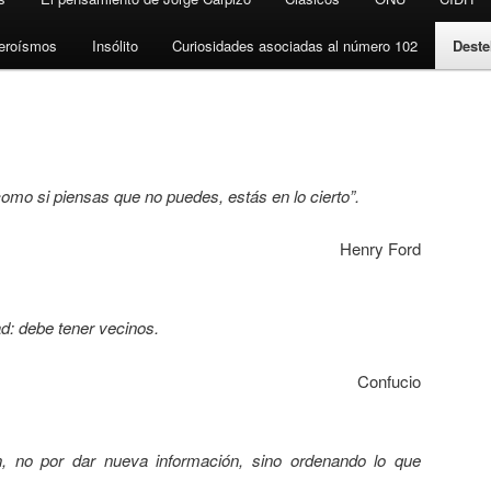
eroísmos
Insólito
Curiosidades asociadas al número 102
Deste
omo si piensas que no puedes, estás en lo cierto”.
Henry Ford
ad: debe tener vecinos.
Confucio
, no por dar nueva información, sino ordenando lo que