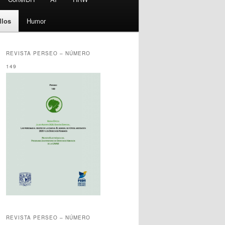
llos
Humor
REVISTA PERSEO – NÚMERO
149
REVISTA PERSEO – NÚMERO