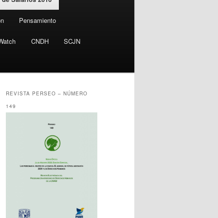
ón
Pensamiento
Watch
CNDH
SCJN
REVISTA PERSEO – NÚMERO
149