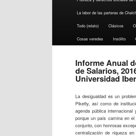
La labor de las parteras de Chalc
Todo (relato)
Clásicos
O
Cosas veredes
Insólito
Informe Anual d
de Salarios, 201
Universidad Ibe
La desigualdad es un problem
Piketty, así como de instit
agenda pública internacional 
porque un país camina en el 
conjunto, con honrosas excep
centralización de riqueza e