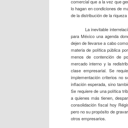
comercial que a la vez que ge
lo hagan en condiciones de may
de la distribución de la riquez
La inevitable interrelación 
para México una agenda dond
dejen de llevarse a cabo como 
materia de política pública por
menos de contención de pob
mercado interno y la redistri
clase empresarial. Se requi
implementación criterios no só
inflación esperada, sino tambié
Se requiere de una política tri
a quienes más tienen, despar
consolidación fiscal hoy Ré
pero no su propósito de grava
otros empresarios.