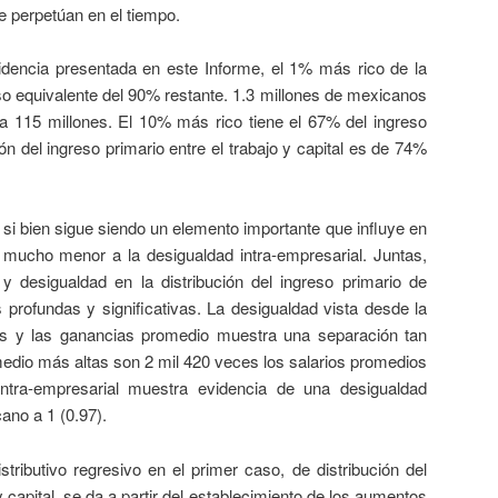
e perpetúan en el tiempo.
 presentada en este Informe, el 1% más rico de la
so equivalente del 90% restante. 1.3 millones de mexicanos
 a 115 millones. El 10% más rico tiene el 67% del ingreso
ión del ingreso primario entre el trabajo y capital es de 74%
ien sigue siendo un elemento importante que influye en
 mucho menor a la desigualdad intra-empresarial. Juntas,
 y desigualdad en la distribución del ingreso primario de
 profundas y significativas. La desigualdad vista desde la
os y las ganancias promedio muestra una separación tan
edio más altas son 2 mil 420 veces los salarios promedios
ntra-empresarial muestra evidencia de una desigualdad
ano a 1 (0.97).
o regresivo en el primer caso, de distribución del
y capital, se da a partir del establecimiento de los aumentos