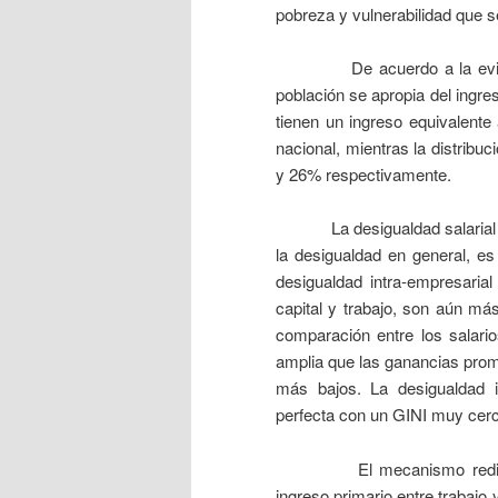
pobreza y vulnerabilidad que s
De acuerdo a la evidencia
población se apropia del ingre
tienen un ingreso equivalente
nacional, mientras la distribuc
y 26% respectivamente.
La desigualdad salarial si b
la desigualdad en general, es
desigualdad intra-empresarial
capital y trabajo, son aún más
comparación entre los salari
amplia que las ganancias prom
más bajos. La desigualdad i
perfecta con un GINI muy cerc
El mecanismo redistributiv
ingreso primario entre trabajo 