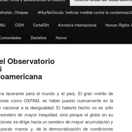
hihuitán, Chiapas
#HoyNoCircula
: Ineficaz medida contra la contaminaci
NU
CIDH
CorteIDH
Amnistía Internacional
Human Rights 
Curiosidades
Destellos
Humor
el Observatorio
6
roamericana
a lacerante para el mundo y el país. El gran mérito de
uciones como OXFAM, es haber puesto nuevamente en la
y nacional a la desigualdad. El haberlo hecho no es sólo
sendero de mayor inequidad, sino porque el globo en su
ciones se dirige hacia un sendero de mayor acumulación y
n pocas manos y, de la democratización de condiciones