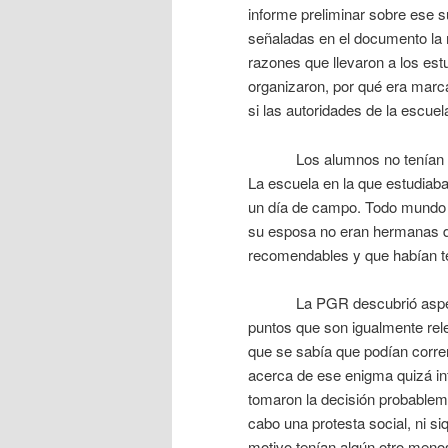
informe preliminar sobre ese su
señaladas en el documento la m
razones que llevaron a los est
organizaron, por qué era mar
si las autoridades de la escuela
Los alumnos no tenían que h
La escuela en la que estudiaba
un día de campo. Todo mundo s
su esposa no eran hermanas de
recomendables y que habían te
La PGR descubrió aspectos 
puntos que son igualmente rel
que se sabía que podían correr
acerca de ese enigma quizá inf
tomaron la decisión probablem
cabo una protesta social, ni s
motivo tenían algún otro menos