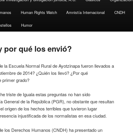
umanos
Human Rights Watch
Amnistía Internacional
CNDH
stellos
Humor
y por qué los envió?
e la Escuela Normal Rural de Ayotzinapa fueron llevados a
eptiembre de 2014? ¿Quién los llevó? ¿Por qué
e primer grado?
iste de Iguala estas preguntas no han sido
ía General de la República (PGR), no obstante que resultan
l origen de los hechos terribles que tuvieron lugar
esencia injustificada de los normalistas en esa ciudad.
los Derechos Humanos (CNDH) ha presentado un