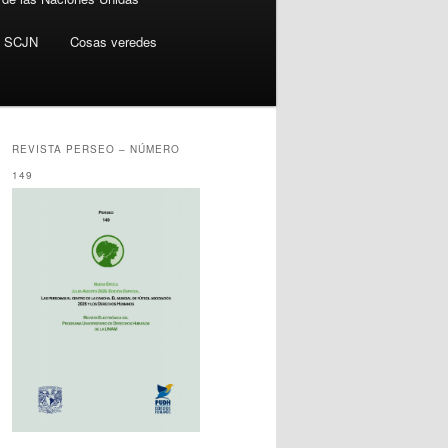
SCJN
Cosas veredes
REVISTA PERSEO – NÚMERO
149