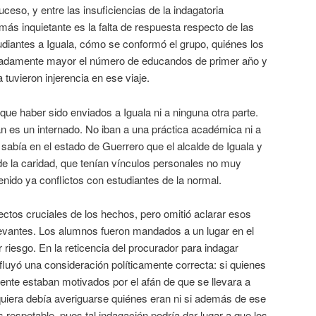
ceso, y entre las insuficiencias de la indagatoria
ás inquietante es la falta de respuesta respecto de las
udiantes a Iguala, cómo se conformó el grupo, quiénes los
cadamente mayor el número de educandos de primer año y
 tuvieron injerencia en ese viaje.
aber sido enviados a Iguala ni a ninguna otra parte.
n es un internado. No iban a una práctica académica ni a
abía en el estado de Guerrero que el alcalde de Iguala y
 la caridad, que tenían vínculos personales no muy
nido ya conflictos con estudiantes de la normal.
cruciales de los hechos, pero omitió aclarar esos
evantes. Los alumnos fueron mandados a un lugar en el
 riesgo. En la reticencia del procurador para indagar
luyó una consideración políticamente correcta: si quienes
ente estaban motivados por el afán de que se llevara a
iquiera debía averiguarse quiénes eran ni si además de ese
 respetable, pues tal indagación podría dar lugar a que los