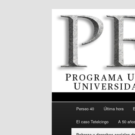
Menú principal
Revista del Programa Univers
Perseo 40
Última hora
E
Ir al contenido secundario
Perseo – PU
El caso Tetelcingo
A 50 años
Pobreza y derechos sociales de