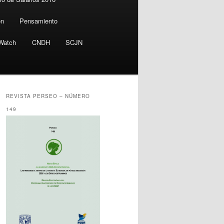
ón
Pensamiento
Watch
CNDH
SCJN
REVISTA PERSEO – NÚMERO
149