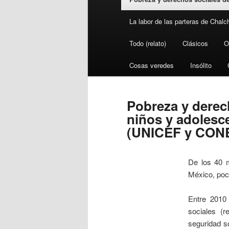
La labor de las parteras de Chalc
Todo (relato)
Clásicos
O
Cosas veredes
Insólito
Pobreza y derec
niños y adolesc
(UNICEF y CON
De los 40 
México, poc
Entre 2010 
sociales (r
seguridad so