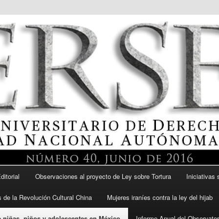
itario de Derechos Humanos, UNAM
ditorial
Observaciones al proyecto de Ley sobre Tortura
Iniciativas 
DH UNAM
 de la Revolución Cultural China
Mujeres iraníes contra la ley del hijab
 niñas, niños y adolescentes en México
Informe Anual del Observator