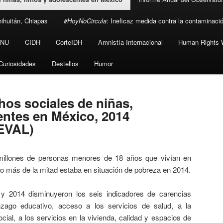
hihuitán, Chiapas
#HoyNoCircula
: Ineficaz medida contra la contaminaci
NU
CIDH
CorteIDH
Amnistía Internacional
Human Rights 
Curiosidades
Destellos
Humor
hos sociales de niñas,
entes en México, 2014
EVAL)
millones de personas menores de 18 años que vivían en
o más de la mitad estaba en situación de pobreza en 2014.
y 2014 disminuyeron los seis indicadores de carencias
ezago educativo, acceso a los servicios de salud, a la
cial, a los servicios en la vivienda, calidad y espacios de