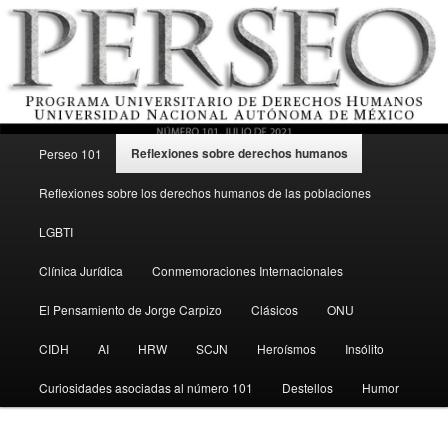
Menú principal
Revista del Programa Universitario de Derechos Humanos, UNAM
Reflexiones sobre derechos humanos
Perseo 101
Ir al contenido secundario
Reflexiones sobre los derechos humanos de las poblaciones
Perseo – PUDH UNAM
LGBTI
Clínica Jurídica
Conmemoraciones Internacionales
El Pensamiento de Jorge Carpizo
Clásicos
ONU
CIDH
AI
HRW
SCJN
Heroísmos
Insólito
Curiosidades asociadas al número 101
Destellos
Humor