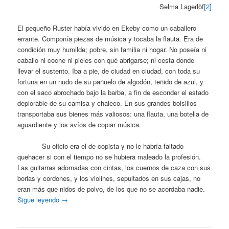
Selma Lagerlöf
[2]
El pequeño Ruster había vivido en Ekeby como un caballero
errante. Componía piezas de música y tocaba la flauta. Era de
condición muy humilde; pobre, sin familia ni hogar. No poseía ni
caballo ni coche ni pieles con qué abrigarse; ni cesta donde
llevar el sustento. Iba a pie, de ciudad en ciudad, con toda su
fortuna en un nudo de su pañuelo de algodón, teñido de azul, y
con el saco abrochado bajo la barba, a fin de esconder el estado
deplorable de su camisa y chaleco. En sus grandes bolsillos
transportaba sus bienes más valiosos: una flauta, una botella de
aguardiente y los avíos de copiar música.
Su oficio era el de copista y no le habría faltado
quehacer si con el tiempo no se hubiera maleado la profesión.
Las guitarras adornadas con cintas, los cuernos de caza con sus
borlas y cordones, y los violines, sepultados en sus cajas, no
eran más que nidos de polvo, de los que no se acordaba nadie.
Sigue leyendo
→