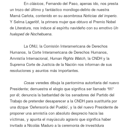
En
clásicos
, Fernando del Paso, apenas ido, nos presta
un trozo del último y fantástico monólogo-delirio de nuestra
Mamá Carlota, contenido en su asombrosa
Noticias del imperio
.
Y Selma Lagerlöf, la primera mujer que obtuvo el Premio Nobel
de Literatura, nos induce al espíritu navideño con su emotivo
Un
huésped de Nochebuena
.
La ONU, la Comisión Interamericana de Derechos
Humanos, la Corte Interamericana de Derechos Humanos,
Amnistía Internacional,
Human Rights Watch
, la CNDH y la
Suprema Corte de Justicia de la Nación nos informan de sus
resoluciones y asuntos más importantes.
Cosas
veredes dibuja la pantomima autoritaria del nuevo
Presidente; demuestra el elogio que significa ser llamado “fifí”
por él; denuncia la barbaridad de los senadores del Partido del
Trabajo de pretender desaparecer a la CNDH para sustituirla por
una dizque ‘Defensoría del Pueblo’, y la del nuevo Presidente de
proponer una amnistía con absoluto desprecio hacia las
víctimas, y apunta el mayúsculo agravio que significa haber
invitado a Nicolás Maduro a la ceremonia de investidura