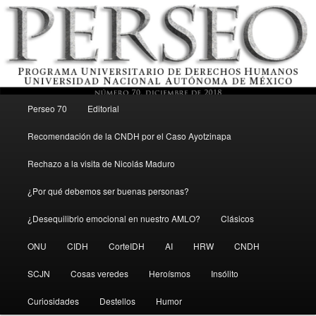
Menú principal
Revista del Programa Universitario de Derechos Humanos, UNAM
Perseo 70
Editorial
Ir al contenido secundario
Recomendación de la CNDH por el Caso Ayotzinapa
Perseo – PUDH UNAM
Rechazo a la visita de Nicolás Maduro
¿Por qué debemos ser buenas personas?
¿Desequilibrio emocional en nuestro AMLO?
Clásicos
ONU
CIDH
CorteIDH
AI
HRW
CNDH
SCJN
Cosas veredes
Heroísmos
Insólito
Curiosidades
Destellos
Humor