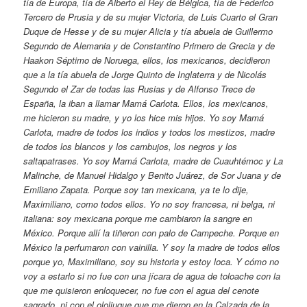
tía de Europa, tía de Alberto el Rey de Bélgica, tía de Federico
Tercero de Prusia y de su mujer Victoria, de Luis Cuarto el Gran
Duque de Hesse y de su mujer Alicia y tía abuela de Guillermo
Segundo de Alemania y de Constantino Primero de Grecia y de
Haakon Séptimo de Noruega, ellos, los mexicanos, decidieron
que a la tía abuela de Jorge Quinto de Inglaterra y de Nicolás
Segundo el Zar de todas las Rusias y de Alfonso Trece de
España, la iban a llamar Mamá Carlota. Ellos, los mexicanos,
me hicieron su madre, y yo los hice mis hijos. Yo soy Mamá
Carlota, madre de todos los indios y todos los mestizos, madre
de todos los blancos y los cambujos, los negros y los
saltapatrases. Yo soy Mamá Carlota, madre de Cuauhtémoc y La
Malinche, de Manuel Hidalgo y Benito Juárez, de Sor Juana y de
Emiliano Zapata. Porque soy tan mexicana, ya te lo dije,
Maximiliano, como todos ellos. Yo no soy francesa, ni belga, ni
italiana: soy mexicana porque me cambiaron la sangre en
México. Porque allí la tiñeron con palo de Campeche. Porque en
México la perfumaron con vainilla. Y soy la madre de todos ellos
porque yo, Maximiliano, soy su historia y estoy loca. Y cómo no
voy a estarlo si no fue con una jícara de agua de toloache con la
que me quisieron enloquecer, no fue con el agua del cenote
sagrado, ni con el ololiuque que me dieron en la Calzada de la