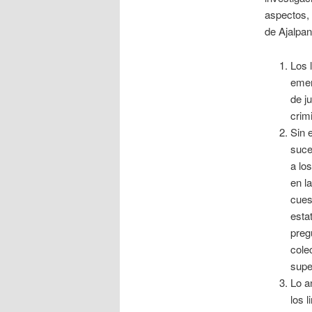
aspectos,
de Ajalpa
Los 
emer
de j
crim
Sin 
suce
a lo
en l
cues
esta
preg
cole
supe
Lo a
los 