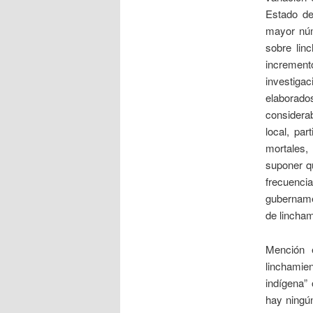
Estado de
mayor nú
sobre lin
incremen
investigac
elaborado
considerab
local, par
mortales,
suponer qu
frecuenci
gubername
de lincham
Mención 
linchamie
indígena”
hay ningún