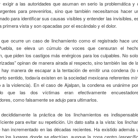
 exigir a las autoridades que asuman en serio la problemática y
rgentes para prevenirlos, sino que también necesitamos hacer u
ado para identificar sus causas visibles y entender las invisibles, 
 primera vista y son opacadas por el escándalo y el dolor.
que ocurre un caso de linchamiento como el registrado hace un
 Puebla, se eleva un cúmulo de voces que censuran el hech
, que piden los castigos más enérgicos para los culpables. No sol
izadas” opinan de manera airada al respecto, sino también las de l
o hay manera de escapar a la tentación de emitir una condena (lo c
erto sentido, todavía existen en la sociedad mexicana referentes m
o a la violencia). En el caso de Ajalpan, la condena es unánime po
do que las dos víctimas eran efectivamente encuestado
ores, como falsamente se adujo para ultimarlos.
decididamente la práctica de los linchamientos es indispensabl
ficiente para evitar su repetición. Un dato salta a la vista: los linch
 han incrementado en las décadas recientes. Ha existido además u
 en los lugares donde se efectúan, aunque la zona centro (específi