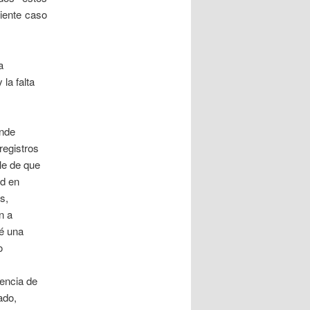
iente caso
a
la falta
onde
registros
le de que
ad en
s,
n a
é una
o
dencia de
ado,