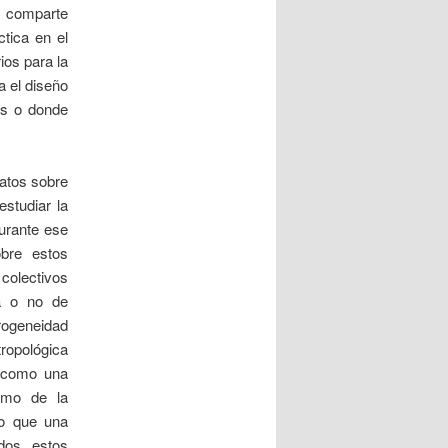
 comparte
ctica en el
ios para la
 el diseño
os o donde
datos sobre
estudiar la
durante ese
obre estos
colectivos
ia o no de
rogeneidad
ropológica
í como una
como de la
ro que una
dos estos