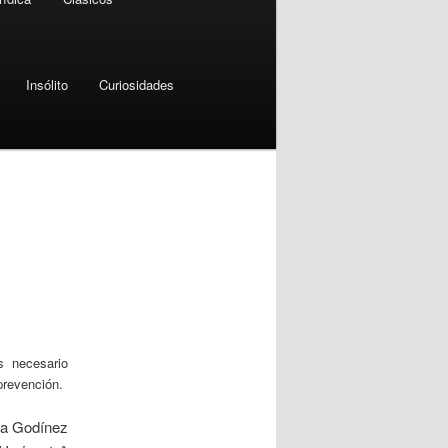
Insólito
Curiosidades
s necesario
prevención.
sa Godínez