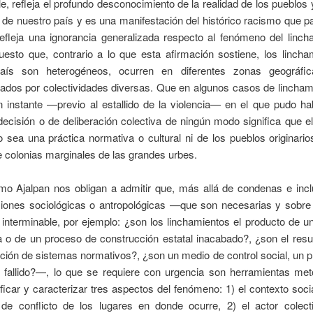
le, refleja el profundo desconocimiento de la realidad de los pueblos
s de nuestro país y es una manifestación del histórico racismo que
efleja una ignorancia generalizada respecto al fenómeno del linch
uesto que, contrario a lo que esta afirmación sostiene, los lincha
país son heterogéneos, ocurren en diferentes zonas geográfi
zados por colectividades diversas. Que en algunos casos de lincham
n instante —previo al estallido de la violencia— en el que pudo h
ecisión o de deliberación colectiva de ningún modo significa que e
o sea una práctica normativa o cultural ni de los pueblos originario
 colonias marginales de las grandes urbes.
o Ajalpan nos obligan a admitir que, más allá de condenas e incl
aciones sociológicas o antropológicas —que son necesarias y sobre 
interminable, por ejemplo: ¿son los linchamientos el producto de un
 o de un proceso de construcción estatal inacabado?, ¿son el resu
ción de sistemas normativos?, ¿son un medio de control social, un 
 fallido?—, lo que se requiere con urgencia son herramientas met
ificar y caracterizar tres aspectos del fenómeno: 1) el contexto social
y de conflicto de los lugares en donde ocurre, 2) el actor colect