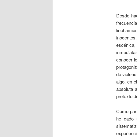
Desde hac
frecuenci
linchamie
inocentes
escénica,
inmediata
conocer lo
protagoni
de violenc
algo, en e
absoluta a
pretexto d
Como part
he dado s
sistemati
experienc