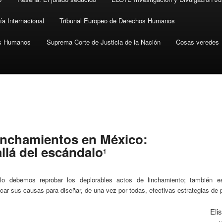
ía Internacional
Tribunal Europeo de Derechos Humanos
os Humanos
Suprema Corte de Justicia de la Nación
Cosas veredes
inchamientos en México:
llá del escándalo
1
lo debemos reprobar los deplorables actos de linchamiento; también e
ficar sus causas para diseñar, de una vez por todas, efectivas estrategias de 
Eli