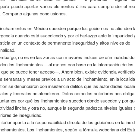
 pero puede aportar varios elementos útiles para comprender el rec
n. Comparto algunas conclusiones.
linchamientos en México suceden porque los gobiernos no atienden l
gencia cuando está sucediendo y por el hartazgo ante la impunidad y 
usticia en un contexto de permanente inseguridad y altos niveles de
inalidad.
embargo, no es en las zonas con mayores índices de criminalidad d
den los linchamientos —al menos con base en la información de los 
s que se puede tener acceso—. Ahora bien, existe evidencia verificab
as semanas y meses previos a un acto de linchamiento, en la localid
tión se denunciaron con insistencia delitos que las autoridades locale
tales y federales no atendieron. Datos como los anteriores nos obliga
untarnos por qué los linchamientos suceden donde suceden y por qu
ctividad lincha y otra no, aunque la segunda padezca niveles iguales 
riores de inseguridad.
nterior apunta a la responsabilidad directa de los gobiernos en la inci
linchamientos. Los linchamientos, según la fórmula weberiana del Est