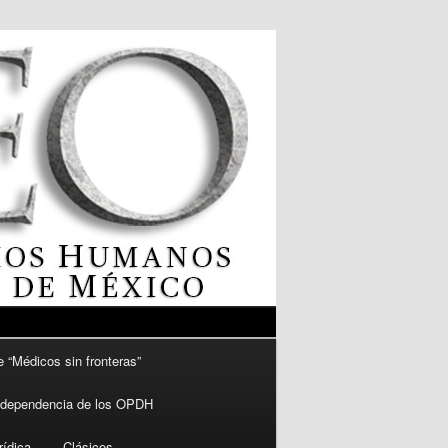
e “Médicos sin fronteras”
independencia de los OPDH
rídica
Clásicos