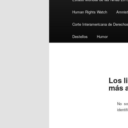
Human Rights Watch
Amnist
Corte Interamericana de Derech
Destellos
Humor
Los l
más a
No so
identi