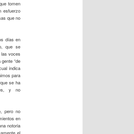
 que tomen
n esfuerzo
esas que no
os días en
o, que se
o las voces
a gente “de
ual indica
ínimos para
rque se ha
res, y no
e, pero no
amientos en
na notoria
camente el