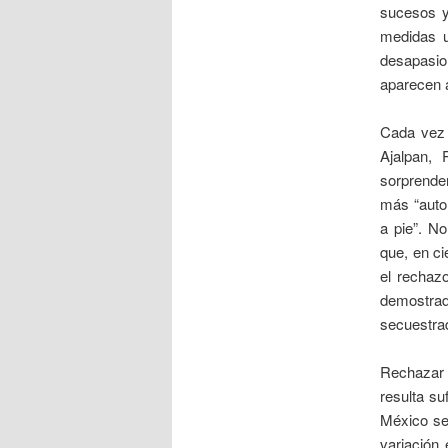
sucesos y
medidas u
desapasion
aparecen a
Cada vez 
Ajalpan,
sorprenden
más “autor
a pie”. N
que, en ci
el rechaz
demostra
secuestrad
Rechazar 
resulta su
México se
variación