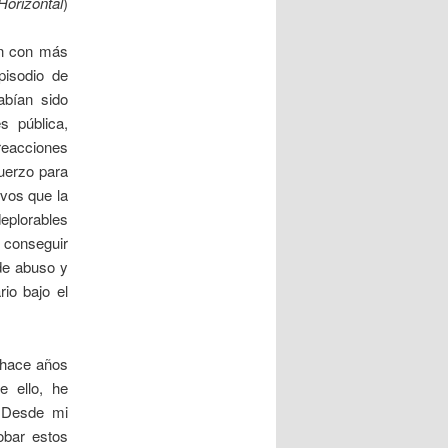
Horizontal
)
en con más
pisodio de
abían sido
s pública,
reacciones
uerzo para
ivos que la
eplorables
o conseguir
 de abuso y
rio bajo el
 hace años
e ello, he
. Desde mi
obar estos