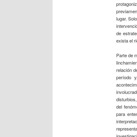
protagon
previament
lugar. Sol
intervenc
de estrat
exista el 
Parte de m
linchamien
relación d
período y
acontecim
involucra
disturbio
del fenóm
para ente
interpret
represent
investig