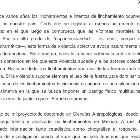
(
e varios años los linchamientos e intentos de linchamiento ocurr
a en nuestro país. Cada año se registra al menos un cruento e
nto en el que luego se comprueba que las víctimas mortales h
. Por su alto grado de “espectacularidad” —es decir, porque e
 dramática—, esta forma de violencia colectiva evoca naturalmente 
s de condena. Sin embargo, hace falta hacer adicionalmente un esf
s contextos en los que esta violencia sucede y a los actores colect
zan. No cabe duda: los linchamientos son una de las formas más d
ia. Si la violencia supone siempre el uso de la fuerza para dominar 
l caso de los linchamientos la violencia es aguda: es una situación
simetría en la que se busca imponer un castigo físico multitudina
e ejercer la justicia que el Estado no provee.
e de mi proyecto de doctorado en Ciencias Antropológicas, desde
eguimiento y analizado los linchamientos en México. A raíz d
zado información tanto estadística como etnográfica al respecto
ia de investigación puedo afirmar que no solo tenemos que repr