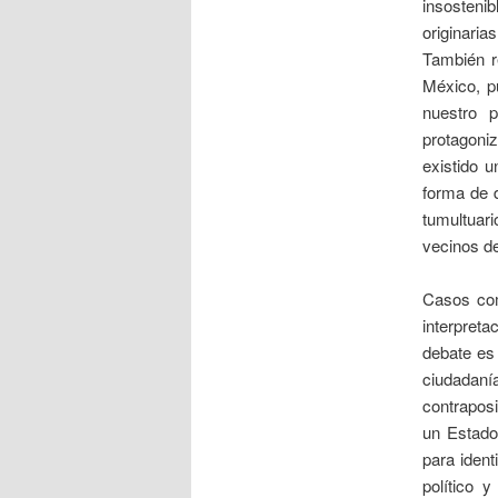
insostenib
originaria
También r
México, p
nuestro 
protagoni
existido u
forma de d
tumultuari
vecinos de
Casos com
interpret
debate es 
ciudadanía
contraposi
un Estado
para ident
político 