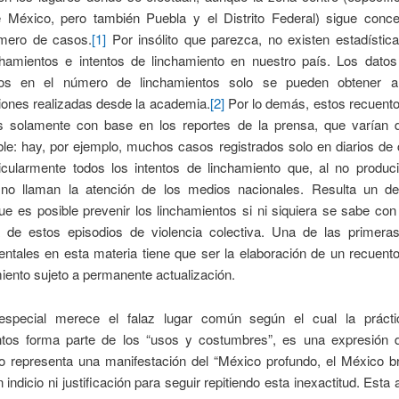
 México, pero también Puebla y el Distrito Federal) sigue conce
mero de casos.
[1]
Por insólito que parezca, no existen estadística
chamientos e intentos de linchamiento en nuestro país. Los datos
tos en el número de linchamientos solo se pueden obtener a 
iones realizadas desde la academia.
[2]
Por lo demás, estos recuento
s solamente con base en los reportes de la prensa, que varían
le: hay, por ejemplo, muchos casos registrados solo en diarios de 
ticularmente todos los intentos de linchamiento que, al no produc
 no llaman la atención de los medios nacionales. Resulta un de
e es posible prevenir los linchamientos si ni siquiera se sabe con
a de estos episodios de violencia colectiva. Una de las primera
ntales en esta materia tiene que ser la elaboración de un recuent
iento sujeto a permanente actualización.
especial merece el falaz lugar común según el cual la prácti
ntos forma parte de los “usos y costumbres”, es una expresión de
 o representa una manifestación del “México profundo, el México b
 indicio ni justificación para seguir repitiendo esta inexactitud. Esta 