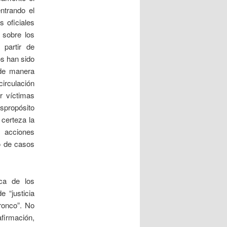
ntrando el
s oficiales
 sobre los
partir de
s han sido
 de manera
circulación
ir víctimas
spropósito
 certeza la
s acciones
o de casos
ca de los
 “justicia
ronco”. No
afirmación,