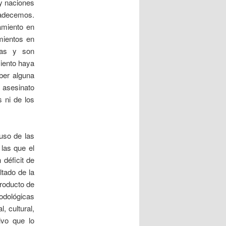
 y naciones
 padecemos.
amiento en
mientos en
cas y son
iento haya
aber alguna
l asesinato
s ni de los
uso de las
las que el
 déficit de
ltado de la
producto de
odológicas
, cultural,
ivo que lo