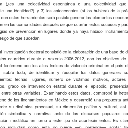
iza (¿es una colectividad espontánea o una colectividad que
e una identidad?), y 3) los antecedentes (si los hubiera) de la prá
o con estas herramientas será posible generar los elementos necesar
ión en las comunidades después de que ocurran estos sucesos y para
egias de prevención en lugares donde ya haya habido linchamient
riesgo de que sucedan.
i investigación doctoral consistió en la elaboración de una base de 
tos ocurridos durante el sexenio 2006-2012, con los objetivos de 
el fenómeno con los altos índices de violencia criminal en el país 
, sobre todo, de identificar y recopilar los datos generales s
ientos: fechas, lugares, número de víctimas, motivos, actores 
dos, grado de intervención estatal durante el episodio, presenc
s, entre otras variables. Examinando estos datos, comprobé la hete
eno de los linchamientos en México y desarrollé una propuesta ant
nder su dinámica procesual, su dimensión política y cultural, as
ación simbólica y narrativa tanto de los discursos populares 
ación mediática en torno a este tipo de acontecimientos. Es cla
ación individual como esta no puede —ni pretende— agotar to